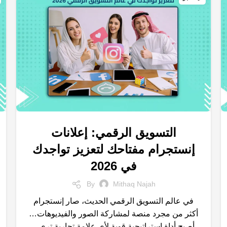
التسويق الرقمي: إعلانات
,
,
,
إعلانات إنستجرام
التسويق الالكتروني
العلامة التجارية
إنستجرام مفتاحك لتعزيز تواجدك
,
,
,
الكلمات المفتاحية
خدمات التسويق الالكتروني
شركات تسويق
في 2026
,
,
متجر الكتروني
محركات البحث
نتائج البحث
By
Mithaq Najah
في عالم التسويق الرقمي الحديث، صار إنستجرام
أكثر من مجرد منصة لمشاركة الصور والفيديوهات…
أصبح أداة استراتيجية قوية لأي علامة تجارية تري...