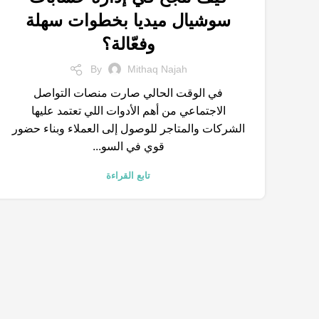
,
,
,
السوشيال ميديا
إعلانات جوجل
التسويق الالكتروني
سوشيال ميديا بخطوات سهلة
,
,
,
التسويق الرقمي
التواصل الاجتماعي
خدمات التسويق الالكتروني
وفعّالة؟
,
,
,
,
شركات تسويق
علامة التجارية
متجر الكتروني
محركات البحث
نتائج البحث
By
Mithaq Najah
في الوقت الحالي صارت منصات التواصل
الاجتماعي من أهم الأدوات اللي تعتمد عليها
الشركات والمتاجر للوصول إلى العملاء وبناء حضور
قوي في السو...
تابع القراءة