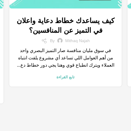
كيف يساعدك خطاط دعاية واعلان
,
,
,
التسويق الالكتروني
السوشيال ميديا
الكلمات المفتاحية
في التميز عن المنافسين؟
,
,
خدمات التسويق الالكتروني
متجر الكتروني
نتائج البحث
By
Mithaq Najah
في سوق مليان منافسة صار التميز البصري واحد
من أهم العوامل اللي تساعد أي مشروع يلفت انتباه
العملاء ويترك انطباع قوي وهنا يجي دور خطاط دع...
تابع القراءة