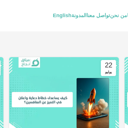
من نحن
تواصل معنا
المدونة
English
22
يوليو