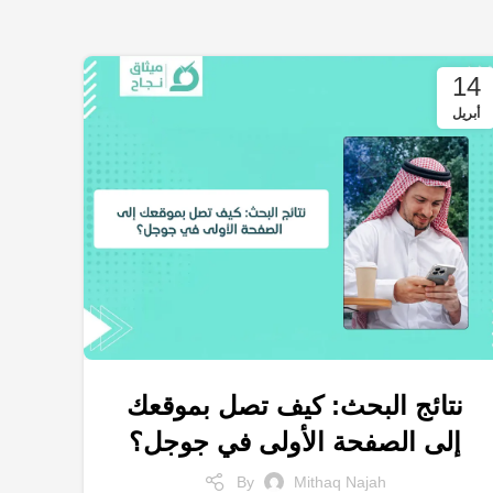
14
أبريل
نتائج البحث: كيف تصل بموقعك
,
,
,
إعلانات جوجل
التجارة الإلكترونية
التسويق الالكتروني
إلى الصفحة الأولى في جوجل؟
,
,
العلامة التجارية
شركات تسويق
متجر الكتروني
By
Mithaq Najah