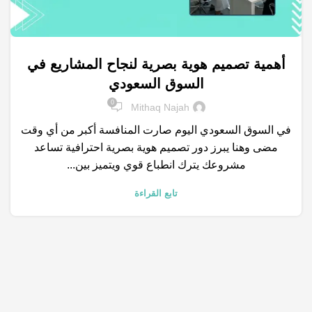
أهمية تصميم هوية بصرية لنجاح المشاريع في
,
,
,
,
الكلمات المفتاحية
النشاط التجاري
الهوية البصرية
تصميم مواقع
السوق السعودي
,
,
,
خدمات التسويق الالكتروني
سجل تجاري
شركات تسويق
محركات البحث
0
Mithaq Najah
,
,
نتائج البحث
وسائل التواصل الاجتماعي
في السوق السعودي اليوم صارت المنافسة أكبر من أي وقت
مضى وهنا يبرز دور تصميم هوية بصرية احترافية تساعد
مشروعك يترك انطباع قوي ويتميز بين...
تابع القراءة