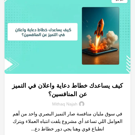
كيف يساعدك خطاط دعاية واعلان في التميز
,
,
,
التسويق الالكتروني
السوشيال ميديا
الكلمات المفتاحية
عن المنافسين؟
,
,
خدمات التسويق الالكتروني
متجر الكتروني
نتائج البحث
Mithaq Najah
في سوق مليان منافسة صار التميز البصري واحد من أهم
العوامل اللي تساعد أي مشروع يلفت انتباه العملاء ويترك
انطباع قوي وهنا يجي دور خطاط دع...