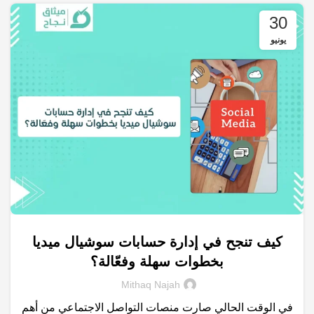
30
يونيو
كيف تنجح في إدارة حسابات سوشيال ميديا
,
,
,
,
السوشيال ميديا
إعلانات جوجل
التسويق الالكتروني
التسويق الرقمي
بخطوات سهلة وفعّالة؟
,
,
,
التواصل الاجتماعي
خدمات التسويق الالكتروني
شركات تسويق
Mithaq Najah
,
,
,
علامة التجارية
متجر الكتروني
محركات البحث
نتائج البحث
في الوقت الحالي صارت منصات التواصل الاجتماعي من أهم