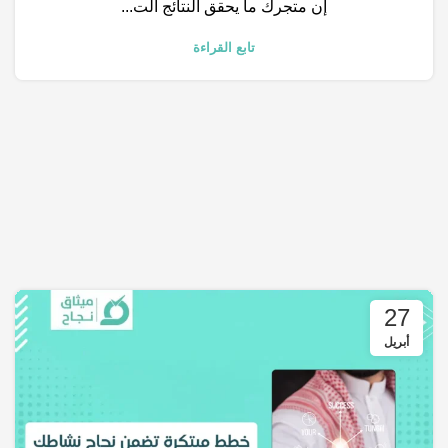
إن متجرك ما يحقق النتائج الت...
تابع القراءة
27
أبريل