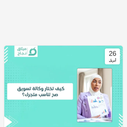
26
أبريل