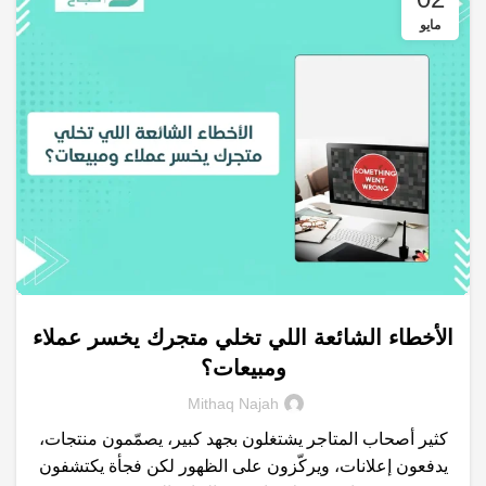
مايو
الأخطاء الشائعة اللي تخلي متجرك يخسر عملاء
,
,
,
,
التسويق الالكتروني
التسويق الرقمي
السيو
انشاء متجر الكتروني
ومبيعات؟
,
,
,
خدمات التسويق الالكتروني
متجرك
محركات البحث
نتائج البحث
Mithaq Najah
كثير أصحاب المتاجر يشتغلون بجهد كبير، يصمّمون منتجات،
يدفعون إعلانات، ويركّزون على الظهور لكن فجأة يكتشفون