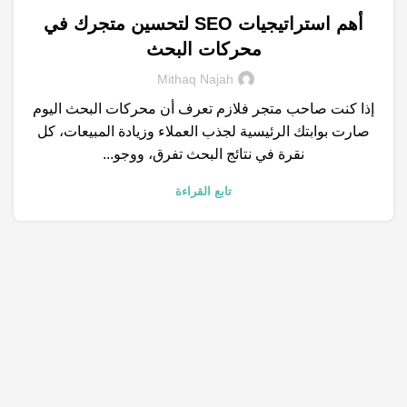
أهم استراتيجيات SEO لتحسين متجرك في
,
,
,
,
العلامة التجارية
الكلمات المفتاحية
المتاجر الالكترونية
تصميم مواقع
محركات البحث
,
خدمات التسويق الالكتروني
شركات تسويق
Mithaq Najah
إذا كنت صاحب متجر فلازم تعرف أن محركات البحث اليوم
صارت بوابتك الرئيسية لجذب العملاء وزيادة المبيعات، كل
نقرة في نتائج البحث تفرق، ووجو...
تابع القراءة