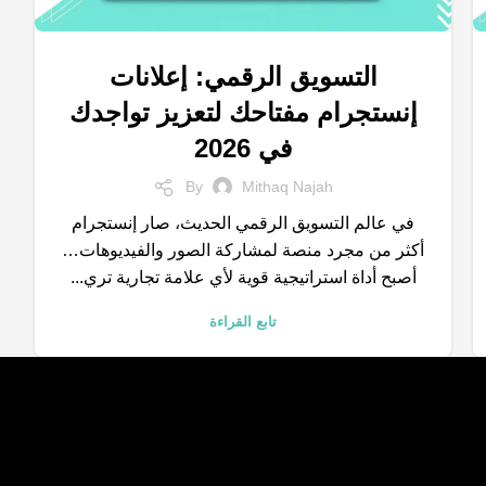
التسويق الرقمي: إعلانات
,
,
,
إعلانات إنستجرام
التسويق الالكتروني
العلامة التجارية
إنستجرام مفتاحك لتعزيز تواجدك
,
,
,
الكلمات المفتاحية
خدمات التسويق الالكتروني
شركات تسويق
في 2026
,
,
متجر الكتروني
محركات البحث
نتائج البحث
By
Mithaq Najah
في عالم التسويق الرقمي الحديث، صار إنستجرام
أكثر من مجرد منصة لمشاركة الصور والفيديوهات…
أصبح أداة استراتيجية قوية لأي علامة تجارية تري...
تابع القراءة