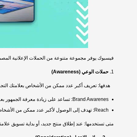
فيسبوك يوفر مجموعة متنوعة من الحملات الإعلانية المصمم
حملات الوعي (Awareness)
هدفها: تعريف أكبر عدد ممكن من الأشخاص بعلامتك التجاري
Brand Awarenes: تساعد على زيادة معرفة الجمهور بعلامتك التجارية وجعلها أكثر تميزًا في أذهان العملاء.
Reach: تهدف إلى الوصول لأكبر عدد ممكن من الأشخاص ضمن جمهورك المستهدف، مما يزيد فرصة ظهور علامتك التجارية أمام شرائح مختلفة من العملاء المحتملين.
متى تستخدمها: عند إطلاق منتج جديد، أو بداية تسويق علامتك 