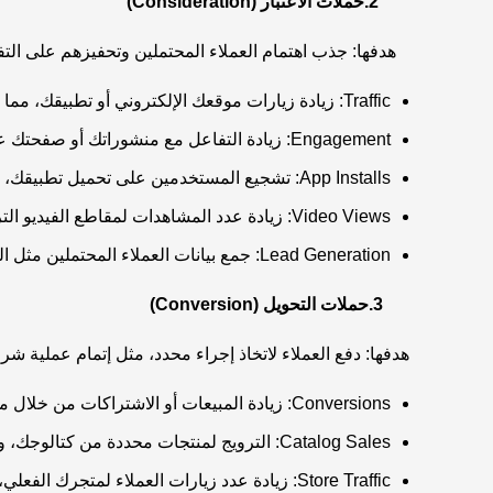
2.حملات الاعتبار (Consideration)
هدفها: جذب اهتمام العملاء المحتملين وتحفيزهم على التفاع
Traffic: زيادة زيارات موقعك الإلكتروني أو تطبيقك، مما يعزز فرص تحويل الزوار لاحقًا إلى عملاء.
Engagement: زيادة التفاعل مع منشوراتك أو صفحتك عبر الإعجابات والتعليقات والمشاركات، وهو مفيد لبناء مجتمع نشط حول علامتك.
App Installs: تشجيع المستخدمين على تحميل تطبيقك، وهو مثالي إذا كان لديك تطبيق تجاري أو ترفيهي.
Video Views: زيادة عدد المشاهدات لمقاطع الفيديو الترويجية الخاصة بك، لتعريف العملاء بمزايا منتجاتك أو خدماتك.
Lead Generation: جمع بيانات العملاء المحتملين مثل البريد الإلكتروني أو رقم الهاتف، لتتمكن من التواصل معهم لاحقًا عبر حملات تسويقية مستهدفة.
3.حملات التحويل (Conversion)
هدفها: دفع العملاء لاتخاذ إجراء محدد، مثل إتمام عملية شر
Conversions: زيادة المبيعات أو الاشتراكات من خلال موقعك أو تطبيقك مباشرة، مما يجعلها الخيار الأفضل للشركات التي تهدف لتحقيق عائد استثماري واضح.
Catalog Sales: الترويج لمنتجات محددة من كتالوجك، وهو مثالي للمتاجر الإلكترونية التي ترغب في زيادة مبيعات منتجات معينة.
Store Traffic: زيادة عدد زيارات العملاء لمتجرك الفعلي، إذا كنت تمتلك متجرًا على الأرض وتريد جذب العملاء المحليين.