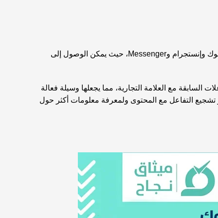
إعلانات فيسبوك هي أداة تسويقية رقمية قوية تسمح للشركات والأفراد بالترويج لمنتجاتهم أو خدماتهم أو محتواهم عبر منصة فيسبوك وإنستجرام وMessenger، حيث يمكن الوصول إلى
ت السابقة مع العلامة التجارية، مما يجعلها وسيلة فعالة
 أو تشجيع التفاعل مع المحتوى ولمعرفة معلومات أكثر حول