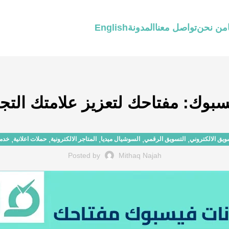
من نحن
تواصل معنا
المدونة
English
بوك: مفتاحك لتعزيز علامتك التجارية 
,
,
,
,
,
ويق الالكتروني
التسويق الرقمي
السوشيال ميديا
المتاجر الالكترونية
حملات اعلانية
خدما
Posted by
Mithaq Najah